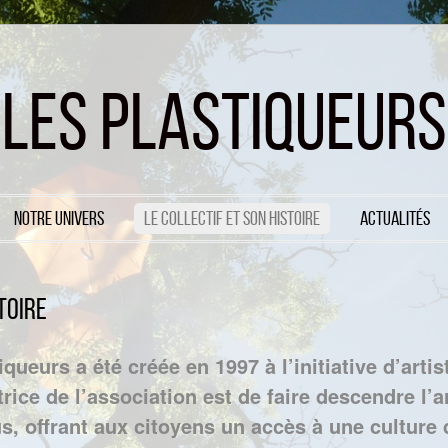
LES PLASTIQUEURS
Notre Univers
Le collectif et son histoire
Actualités
toire
queurs a été créée en 1997 à l’initiative d’arti
rice de l’association est de faire descendre l’ar
s, offrant aux citoyens un accès à une culture d