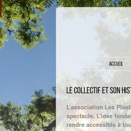
Menu principal
Accueil
Aller au contenu
Le collectif et son his
L’association Les Plasti
spectacle. L’idée fondat
rendre accessible à tou