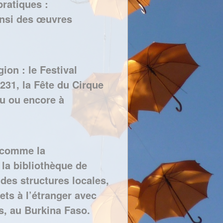
pratiques :
ainsi des œuvres
ion : le Festival
 231, la Fête du Cirque
u ou encore à
, comme la
 la bibliothèque de
es structures locales,
jets à l’étranger avec
, au Burkina Faso.