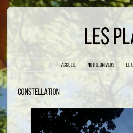
LES P
Menu principal
Accueil
Notre Univers
Le 
Aller au contenu
CONSTELLATION