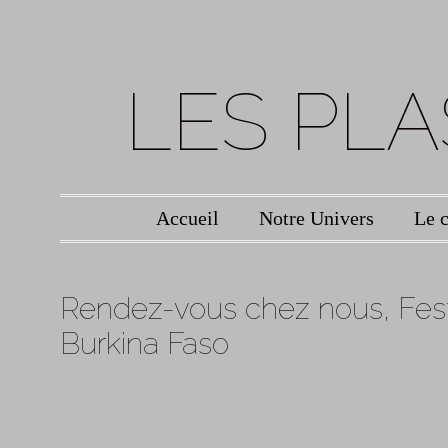
LES PL
Menu principal
Accueil
Notre Univers
Le c
Aller au contenu
Rendez-vous chez nous, Festi
Burkina Faso